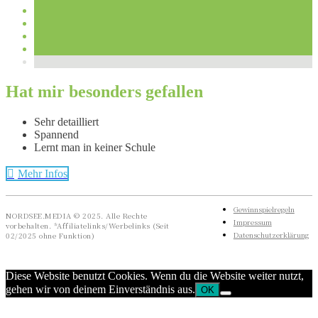
Hat mir besonders gefallen
Sehr detailliert
Spannend
Lernt man in keiner Schule
Mehr Infos
Gewinnspielregeln
NORDSEE.MEDIA © 2025. Alle Rechte
Impressum
vorbehalten. *Affiliatelinks/Werbelinks (Seit
Datenschutzerklärung
02/2025 ohne Funktion)
Diese Website benutzt Cookies. Wenn du die Website weiter nutzt,
gehen wir von deinem Einverständnis aus.
OK