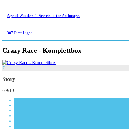
Age of Wonders 4: Secrets of the Archmages
007 First Light
Crazy Race - Komplettbox
7.1
Story
6.9/10