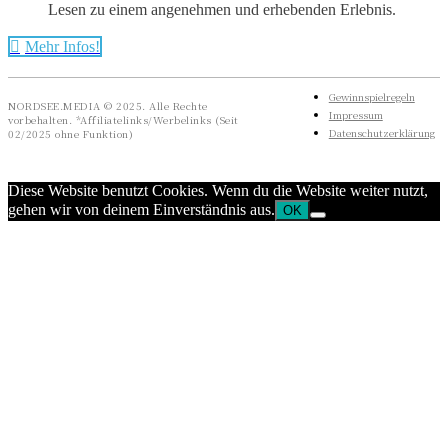
Lesen zu einem angenehmen und erhebenden Erlebnis.
Mehr Infos!
Gewinnspielregeln
NORDSEE.MEDIA © 2025. Alle Rechte
Impressum
vorbehalten. *Affiliatelinks/Werbelinks (Seit
Datenschutzerklärung
02/2025 ohne Funktion)
Diese Website benutzt Cookies. Wenn du die Website weiter nutzt,
gehen wir von deinem Einverständnis aus.
OK