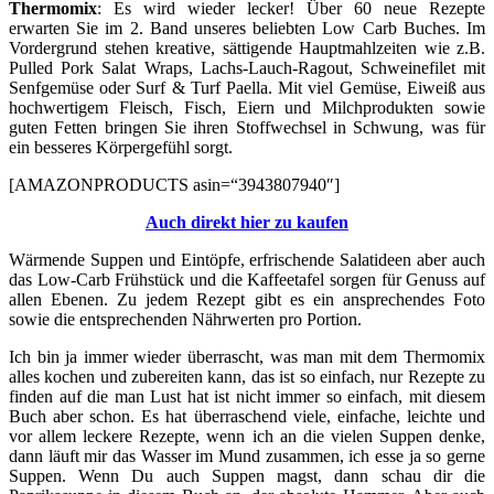
Thermomix
: Es wird wieder lecker! Über 60 neue Rezepte
erwarten Sie im 2. Band unseres beliebten Low Carb Buches. Im
Vordergrund stehen kreative, sättigende Hauptmahlzeiten wie z.B.
Pulled Pork Salat Wraps, Lachs-Lauch-Ragout, Schweinefilet mit
Senfgemüse oder Surf & Turf Paella. Mit viel Gemüse, Eiweiß aus
hochwertigem Fleisch, Fisch, Eiern und Milchprodukten sowie
guten Fetten bringen Sie ihren Stoffwechsel in Schwung, was für
ein besseres Körpergefühl sorgt.
[AMAZONPRODUCTS asin=“3943807940″]
Auch direkt hier zu kaufen
Wärmende Suppen und Eintöpfe, erfrischende Salatideen aber auch
das Low-Carb Frühstück und die Kaffeetafel sorgen für Genuss auf
allen Ebenen. Zu jedem Rezept gibt es ein ansprechendes Foto
sowie die entsprechenden Nährwerten pro Portion.
Ich bin ja immer wieder überrascht, was man mit dem Thermomix
alles kochen und zubereiten kann, das ist so einfach, nur Rezepte zu
finden auf die man Lust hat ist nicht immer so einfach, mit diesem
Buch aber schon. Es hat überraschend viele, einfache, leichte und
vor allem leckere Rezepte, wenn ich an die vielen Suppen denke,
dann läuft mir das Wasser im Mund zusammen, ich esse ja so gerne
Suppen. Wenn Du auch Suppen magst, dann schau dir die