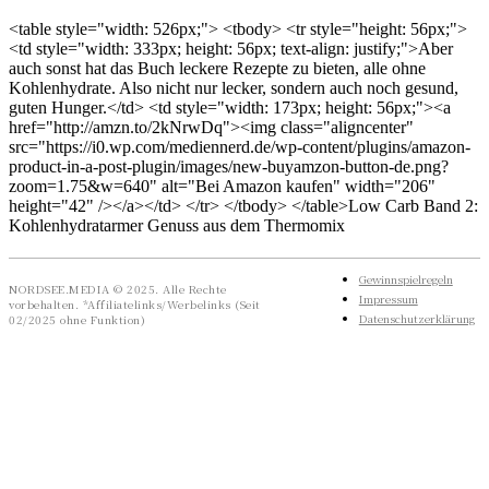
<table style="width: 526px;"> <tbody> <tr style="height: 56px;">
<td style="width: 333px; height: 56px; text-align: justify;">Aber
auch sonst hat das Buch leckere Rezepte zu bieten, alle ohne
Kohlenhydrate. Also nicht nur lecker, sondern auch noch gesund,
guten Hunger.</td> <td style="width: 173px; height: 56px;"><a
href="http://amzn.to/2kNrwDq"><img class="aligncenter"
src="https://i0.wp.com/mediennerd.de/wp-content/plugins/amazon-
product-in-a-post-plugin/images/new-buyamzon-button-de.png?
zoom=1.75&w=640" alt="Bei Amazon kaufen" width="206"
height="42" /></a></td> </tr> </tbody> </table>
Low Carb Band 2:
Kohlenhydratarmer Genuss aus dem Thermomix
Gewinnspielregeln
NORDSEE.MEDIA © 2025. Alle Rechte
Impressum
vorbehalten. *Affiliatelinks/Werbelinks (Seit
Datenschutzerklärung
02/2025 ohne Funktion)