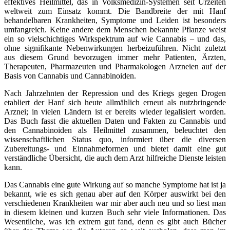
effektives Heilmittel, das in Volksmedizin-Systemen seit Urzeiten
weltweit zum Einsatz kommt. Die Bandbreite der mit Hanf
behandelbaren Krankheiten, Symptome und Leiden ist besonders
umfangreich. Keine andere dem Menschen bekannte Pflanze weist
ein so vielschichtiges Wirkspektrum auf wie Cannabis – und das,
ohne signifikante Nebenwirkungen herbeizuführen. Nicht zuletzt
aus diesem Grund bevorzugen immer mehr Patienten, Ärzten,
Therapeuten, Pharmazeuten und Pharmakologen Arzneien auf der
Basis von Cannabis und Cannabinoiden.
Nach Jahrzehnten der Repression und des Kriegs gegen Drogen
etabliert der Hanf sich heute allmählich erneut als nutzbringende
Arznei; in vielen Ländern ist er bereits wieder legalisiert worden.
Das Buch fasst die aktuellen Daten und Fakten zu Cannabis und
den Cannabinoiden als Heilmittel zusammen, beleuchtet den
wissenschaftlichen Status quo, informiert über die diversen
Zubereitungs- und Einnahmeformen und bietet damit eine gut
verständliche Übersicht, die auch dem Arzt hilfreiche Dienste leisten
kann.
Das Cannabis eine gute Wirkung auf so manche Symptome hat ist ja
bekannt, wie es sich genau aber auf den Körper auswirkt bei den
verschiedenen Krankheiten war mir aber auch neu und so liest man
in diesem kleinen und kurzen Buch sehr viele Informationen. Das
Wesentliche, was ich extrem gut fand, denn es gibt auch Bücher