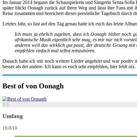
Im Januar 2014 begann die Schauspielerin und Sängerin Senta-Sofia D
später blickt Oonagh zurück auf ihren Weg und lässt ihre Fans mit i
Reise zusammen und bereichert dieses persönliche Tagebuch durch dre
Letztes Jahr, so fast auf den Tag genau hatte ich euch das letzte Albu
Ich muss ja ehrlich zugeben, dass ich Oonagh bisher noch gar
afrikanische Musik eigentlich sehr mag, es mir nur nich vorst
anderen weil das wirklich gut passt, der deutsche Gesang mi
empfehlen einfach mal selbst reinzuhören.
Danach habe ich mir noch weitere Lieder angehört und war positiv übe
besser als der andere. Ich kann es euch sehr empfehlen, hier fehlt ni
Best of von Oonagh
9.3
Umfang
10.0/10