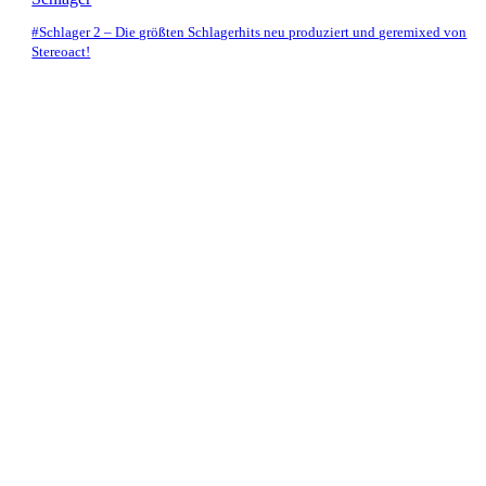
#Schlager 2 – Die größten Schlagerhits neu produziert und geremixed von
Stereoact!