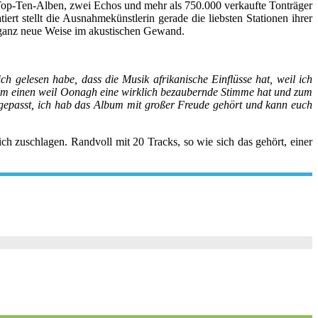
r Top-Ten-Alben, zwei Echos und mehr als 750.000 verkaufte Tonträger
rt stellt die Ausnahmekünstlerin gerade die liebsten Stationen ihrer
f ganz neue Weise im akustischen Gewand.
h gelesen habe, dass die Musik afrikanische Einflüsse hat, weil ich
. Zum einen weil Oonagh eine wirklich bezaubernde Stimme hat und zum
 gepasst, ich hab das Album mit großer Freude gehört und kann euch
ich zuschlagen. Randvoll mit 20 Tracks, so wie sich das gehört, einer