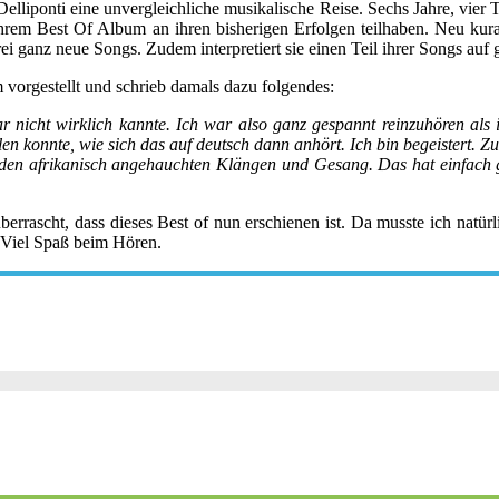
elliponti eine unvergleichliche musikalische Reise. Sechs Jahre, vie
hrem Best Of Album an ihren bisherigen Erfolgen teilhaben. Neu kuratie
i ganz neue Songs. Zudem interpretiert sie einen Teil ihrer Songs au
m vorgestellt und schrieb damals dazu folgendes:
 nicht wirklich kannte. Ich war also ganz gespannt reinzuhören als ic
ellen konnte, wie sich das auf deutsch dann anhört. Ich bin begeistert
t den afrikanisch angehauchten Klängen und Gesang. Das hat einfach
rrascht, dass dieses Best of nun erschienen ist. Da musste ich natürl
x. Viel Spaß beim Hören.