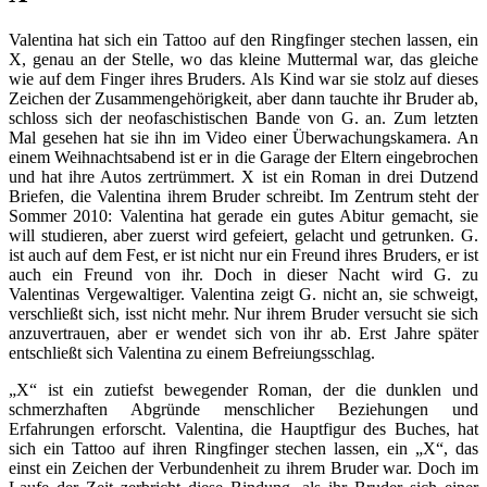
Valentina hat sich ein Tattoo auf den Ringfinger stechen lassen, ein
X, genau an der Stelle, wo das kleine Muttermal war, das gleiche
wie auf dem Finger ihres Bruders. Als Kind war sie stolz auf dieses
Zeichen der Zusammengehörigkeit, aber dann tauchte ihr Bruder ab,
schloss sich der neofaschistischen Bande von G. an. Zum letzten
Mal gesehen hat sie ihn im Video einer Überwachungskamera. An
einem Weihnachtsabend ist er in die Garage der Eltern eingebrochen
und hat ihre Autos zertrümmert. X ist ein Roman in drei Dutzend
Briefen, die Valentina ihrem Bruder schreibt. Im Zentrum steht der
Sommer 2010: Valentina hat gerade ein gutes Abitur gemacht, sie
will studieren, aber zuerst wird gefeiert, gelacht und getrunken. G.
ist auch auf dem Fest, er ist nicht nur ein Freund ihres Bruders, er ist
auch ein Freund von ihr. Doch in dieser Nacht wird G. zu
Valentinas Vergewaltiger. Valentina zeigt G. nicht an, sie schweigt,
verschließt sich, isst nicht mehr. Nur ihrem Bruder versucht sie sich
anzuvertrauen, aber er wendet sich von ihr ab. Erst Jahre später
entschließt sich Valentina zu einem Befreiungsschlag.
„X“ ist ein zutiefst bewegender Roman, der die dunklen und
schmerzhaften Abgründe menschlicher Beziehungen und
Erfahrungen erforscht. Valentina, die Hauptfigur des Buches, hat
sich ein Tattoo auf ihren Ringfinger stechen lassen, ein „X“, das
einst ein Zeichen der Verbundenheit zu ihrem Bruder war. Doch im