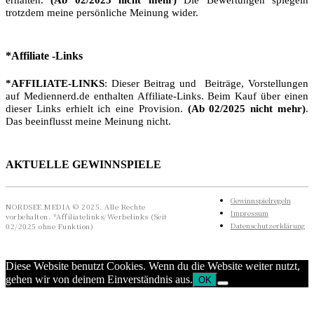
trotzdem meine persönliche Meinung wider.
*Affiliate -Links
*AFFILIATE-LINKS
: Dieser Beitrag und Beiträge, Vorstellungen
auf Mediennerd.de enthalten Affiliate-Links. Beim Kauf über einen
dieser Links erhielt ich eine Provision.
(Ab 02/2025 nicht mehr)
.
Das beeinflusst meine Meinung nicht.
AKTUELLE GEWINNSPIELE
Gewinnspielregeln
NORDSEE.MEDIA © 2025. Alle Rechte
Impressum
vorbehalten. *Affiliatelinks/Werbelinks (Seit
Datenschutzerklärung
02/2025 ohne Funktion)
Diese Website benutzt Cookies. Wenn du die Website weiter nutzt,
gehen wir von deinem Einverständnis aus.
OK