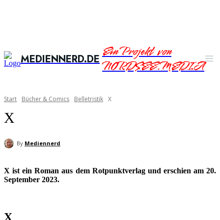
Ein Projekt von
MEDIENNERD.DE
NORDSEE.MEDIA
Start
Bücher & Comics
Belletristik
X
X
By
Mediennerd
X ist ein Roman aus dem Rotpunktverlag und erschien am 20.
September 2023.
X