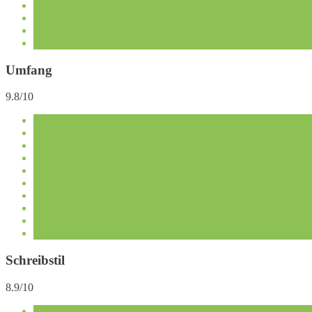
Umfang
9.8/10
Schreibstil
8.9/10