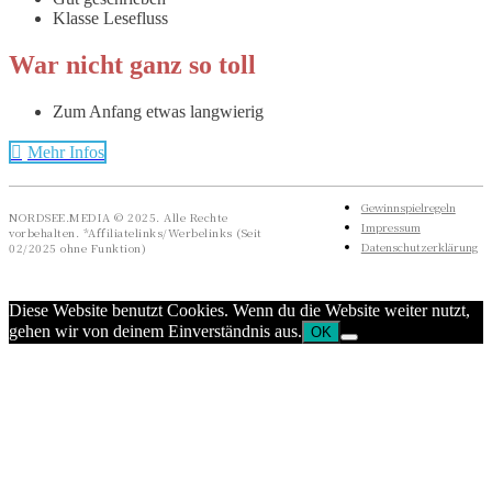
Klasse Lesefluss
War nicht ganz so toll
Zum Anfang etwas langwierig
Mehr Infos
Gewinnspielregeln
NORDSEE.MEDIA © 2025. Alle Rechte
Impressum
vorbehalten. *Affiliatelinks/Werbelinks (Seit
Datenschutzerklärung
02/2025 ohne Funktion)
Diese Website benutzt Cookies. Wenn du die Website weiter nutzt,
gehen wir von deinem Einverständnis aus.
OK