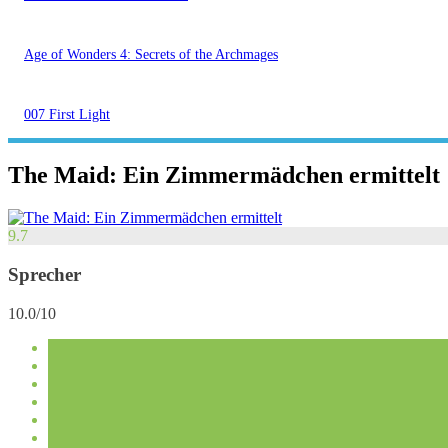
Age of Wonders 4: Secrets of the Archmages
007 First Light
The Maid: Ein Zimmermädchen ermittelt
9.7
Sprecher
10.0/10