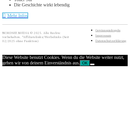
Die Geschichte wirkt lebendig
Mehr Infos
Gewinnspielregeln
NORDSEE.MEDIA © 2025. Alle Rechte
Impressum
vorbehalten. *Affiliatelinks/Werbelinks (Seit
Datenschutzerklärung
02/2025 ohne Funktion)
Diese Website benutzt Cookies. Wenn du die Website weiter nutzt,
gehen wir von deinem Einverständnis aus.
OK