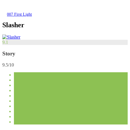
007 First Light
Slasher
9.1
Story
9.5/10