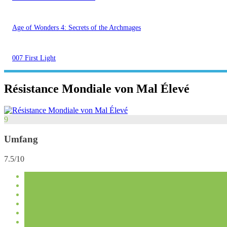
Age of Wonders 4: Secrets of the Archmages
007 First Light
Résistance Mondiale von Mal Élevé
9
Umfang
7.5/10