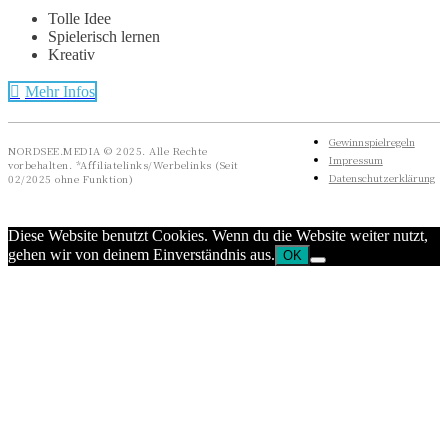
Tolle Idee
Spielerisch lernen
Kreativ
Mehr Infos
Gewinnspielregeln
NORDSEE.MEDIA © 2025. Alle Rechte
Impressum
vorbehalten. *Affiliatelinks/Werbelinks (Seit
Datenschutzerklärung
02/2025 ohne Funktion)
Diese Website benutzt Cookies. Wenn du die Website weiter nutzt,
gehen wir von deinem Einverständnis aus.
OK