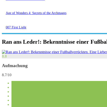
Age of Wonders 4: Secrets of the Archmages
007 First Light
Ran ans Leder!: Bekenntnisse einer Fußba
8.8
Aufmachung
8.7/10