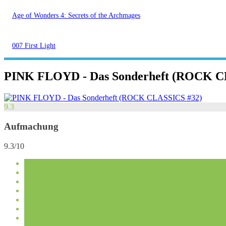
Age of Wonders 4: Secrets of the Archmages
007 First Light
PINK FLOYD - Das Sonderheft (ROCK C
9.3
Aufmachung
9.3/10