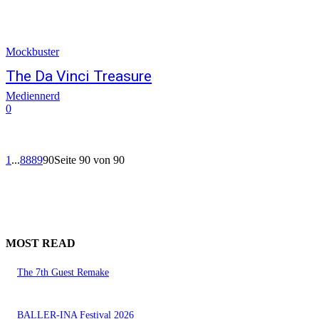
Mockbuster
The Da Vinci Treasure
Mediennerd
0
1
...
88
89
90
Seite 90 von 90
MOST READ
The 7th Guest Remake
BALLER-INA Festival 2026