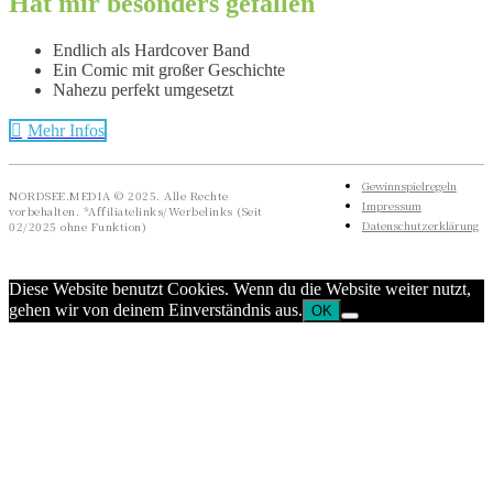
Hat mir besonders gefallen
Endlich als Hardcover Band
Ein Comic mit großer Geschichte
Nahezu perfekt umgesetzt
Mehr Infos
Gewinnspielregeln
NORDSEE.MEDIA © 2025. Alle Rechte
Impressum
vorbehalten. *Affiliatelinks/Werbelinks (Seit
Datenschutzerklärung
02/2025 ohne Funktion)
Diese Website benutzt Cookies. Wenn du die Website weiter nutzt,
gehen wir von deinem Einverständnis aus.
OK