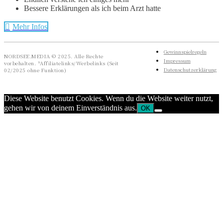
Bessere Erklärungen als ich beim Arzt hatte
Mehr Infos
Gewinnspielregeln
NORDSEE.MEDIA © 2025. Alle Rechte
Impressum
vorbehalten. *Affiliatelinks/Werbelinks (Seit
Datenschutzerklärung
02/2025 ohne Funktion)
Diese Website benutzt Cookies. Wenn du die Website weiter nutzt,
gehen wir von deinem Einverständnis aus.
OK