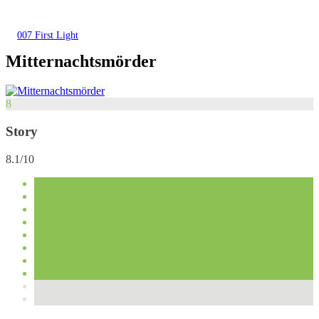
007 First Light
Mitternachtsmörder
8
Story
8.1/10