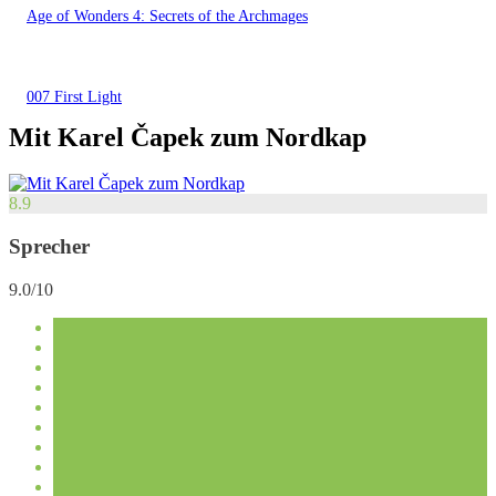
Age of Wonders 4: Secrets of the Archmages
007 First Light
Mit Karel Čapek zum Nordkap
8.9
Sprecher
9.0/10