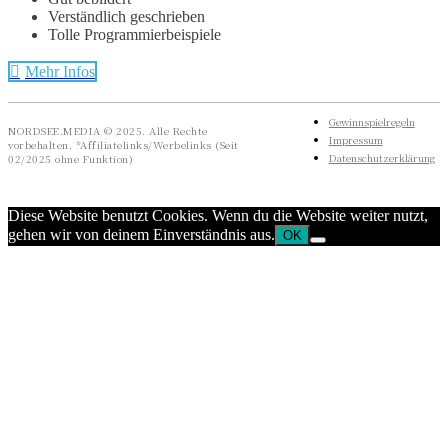
Verständlich geschrieben
Tolle Programmierbeispiele
Mehr Infos
Gewinnspielregeln
NORDSEE.MEDIA © 2025. Alle Rechte
Impressum
vorbehalten. *Affiliatelinks/Werbelinks (Seit
Datenschutzerklärung
02/2025 ohne Funktion)
Diese Website benutzt Cookies. Wenn du die Website weiter nutzt,
gehen wir von deinem Einverständnis aus.
OK