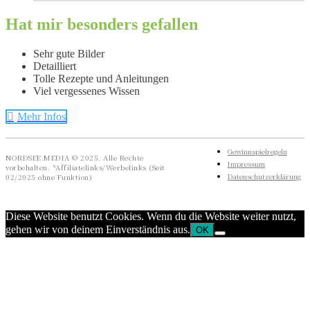
Hat mir besonders gefallen
Sehr gute Bilder
Detailliert
Tolle Rezepte und Anleitungen
Viel vergessenes Wissen
Mehr Infos
Gewinnspielregeln
NORDSEE.MEDIA © 2025. Alle Rechte
Impressum
vorbehalten. *Affiliatelinks/Werbelinks (Seit
Datenschutzerklärung
02/2025 ohne Funktion)
Diese Website benutzt Cookies. Wenn du die Website weiter nutzt,
gehen wir von deinem Einverständnis aus.
OK