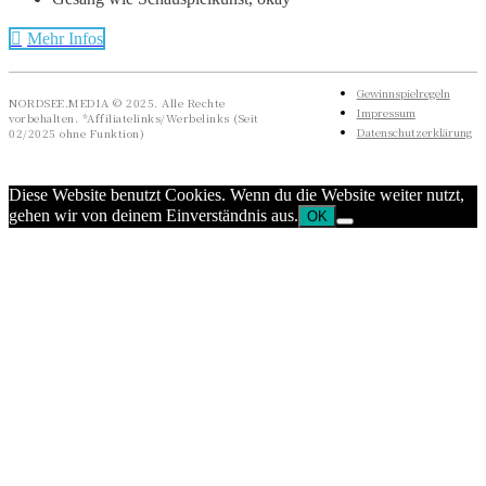
Mehr Infos
Gewinnspielregeln
NORDSEE.MEDIA © 2025. Alle Rechte
Impressum
vorbehalten. *Affiliatelinks/Werbelinks (Seit
Datenschutzerklärung
02/2025 ohne Funktion)
Diese Website benutzt Cookies. Wenn du die Website weiter nutzt,
gehen wir von deinem Einverständnis aus.
OK