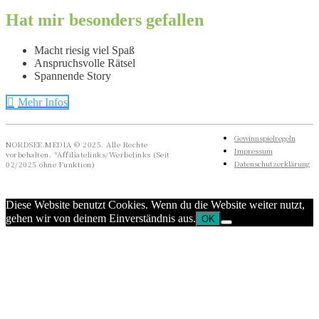
Hat mir besonders gefallen
Macht riesig viel Spaß
Anspruchsvolle Rätsel
Spannende Story
Mehr Infos
Gewinnspielregeln
NORDSEE.MEDIA © 2025. Alle Rechte
Impressum
vorbehalten. *Affiliatelinks/Werbelinks (Seit
Datenschutzerklärung
02/2025 ohne Funktion)
Diese Website benutzt Cookies. Wenn du die Website weiter nutzt,
gehen wir von deinem Einverständnis aus.
OK