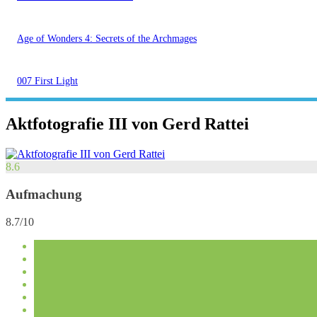
Age of Wonders 4: Secrets of the Archmages
007 First Light
Aktfotografie III von Gerd Rattei
8.6
Aufmachung
8.7/10