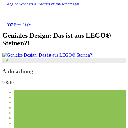
Age of Wonders 4: Secrets of the Archmages
007 First Light
Geniales Design: Das ist aus LEGO®
Steinen?!
8.9
Aufmachung
9.8/10