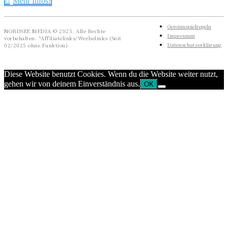
Mehr Infos!
Gewinnspielregeln
NORDSEE.MEDIA © 2025. Alle Rechte
Impressum
vorbehalten. *Affiliatelinks/Werbelinks (Seit
Datenschutzerklärung
02/2025 ohne Funktion)
Diese Website benutzt Cookies. Wenn du die Website weiter nutzt,
gehen wir von deinem Einverständnis aus.
OK