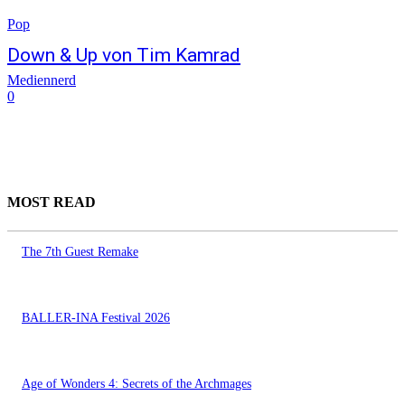
Pop
Down & Up von Tim Kamrad
Mediennerd
0
MOST READ
The 7th Guest Remake
BALLER-INA Festival 2026
Age of Wonders 4: Secrets of the Archmages