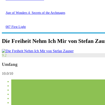
Age of Wonders 4: Secrets of the Archmages
007 First Light
Die Freiheit Nehm Ich Mir von Stefan Zau
9.2
Umfang
10.0/10