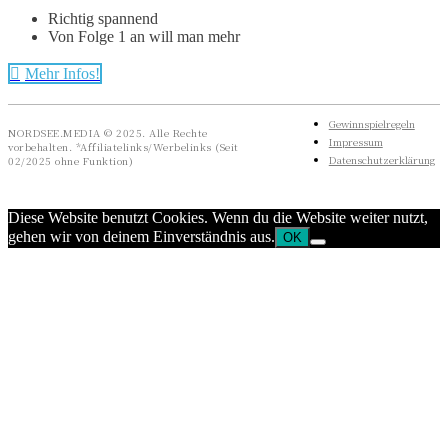
Richtig spannend
Von Folge 1 an will man mehr
Mehr Infos!
Gewinnspielregeln
NORDSEE.MEDIA © 2025. Alle Rechte
Impressum
vorbehalten. *Affiliatelinks/Werbelinks (Seit
Datenschutzerklärung
02/2025 ohne Funktion)
Diese Website benutzt Cookies. Wenn du die Website weiter nutzt,
gehen wir von deinem Einverständnis aus.
OK