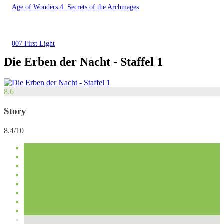
Age of Wonders 4: Secrets of the Archmages
007 First Light
Die Erben der Nacht - Staffel 1
8.6
Story
8.4/10