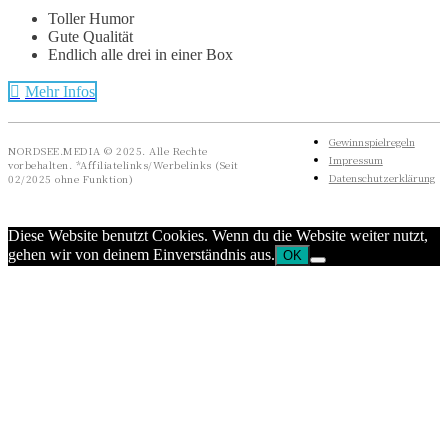
Toller Humor
Gute Qualität
Endlich alle drei in einer Box
Mehr Infos
Gewinnspielregeln
NORDSEE.MEDIA © 2025. Alle Rechte
Impressum
vorbehalten. *Affiliatelinks/Werbelinks (Seit
Datenschutzerklärung
02/2025 ohne Funktion)
Diese Website benutzt Cookies. Wenn du die Website weiter nutzt,
gehen wir von deinem Einverständnis aus.
OK