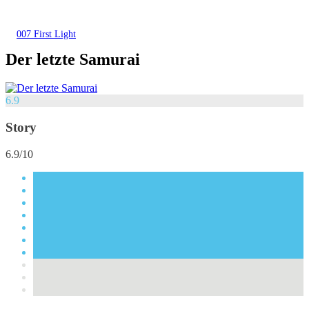
007 First Light
Der letzte Samurai
6.9
Story
6.9/10