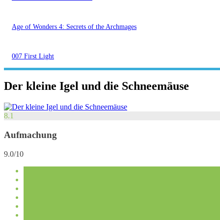
Age of Wonders 4: Secrets of the Archmages
007 First Light
Der kleine Igel und die Schneemäuse
8.1
Aufmachung
9.0/10