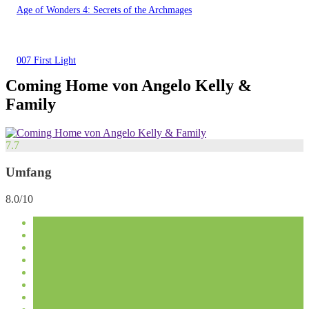
Age of Wonders 4: Secrets of the Archmages
007 First Light
Coming Home von Angelo Kelly &
Family
7.7
Umfang
8.0/10