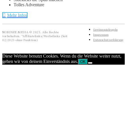
Tolles Adventure
Mehr Infos
Gewinnspielregeln
NORDSEE.MEDIA © 2025. Alle Rechte
Impressum
vorbehalten. *Affiliatelinks/Werbelinks (Seit
Datenschutzerklärung
02/2025 ohne Funktion)
Diese Website benutzt Cookies. Wenn du die Website weiter nutzt,
gehen wir von deinem Einverständnis aus.
OK