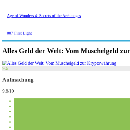
Age of Wonders 4: Secrets of the Archmages
007 First Light
Alles Geld der Welt: Vom Muschelgeld z
9.6
Aufmachung
9.8/10