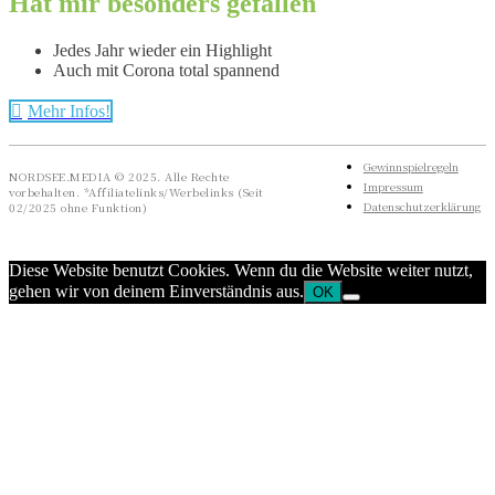
Hat mir besonders gefallen
Jedes Jahr wieder ein Highlight
Auch mit Corona total spannend
Mehr Infos!
Gewinnspielregeln
NORDSEE.MEDIA © 2025. Alle Rechte
Impressum
vorbehalten. *Affiliatelinks/Werbelinks (Seit
Datenschutzerklärung
02/2025 ohne Funktion)
Diese Website benutzt Cookies. Wenn du die Website weiter nutzt,
gehen wir von deinem Einverständnis aus.
OK