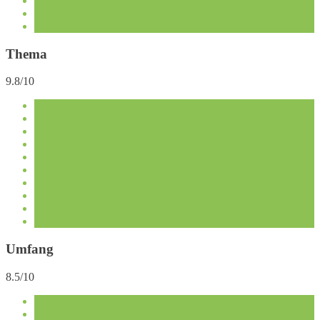
Thema
9.8/10
Umfang
8.5/10