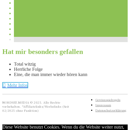
Hat mir besonders gefallen
Total witzig
Herrliche Folge
Eine, die man immer wieder hören kann
Mehr Infos
Gewinnspielregeln
NORDSEE.MEDIA © 2025. Alle Rechte
Impressum
vorbehalten. *Affiliatelinks/Werbelinks (Seit
Datenschutzerklärung
02/2025 ohne Funktion)
Diese Website benutzt Cookies. Wenn du die Website weiter nutzt,