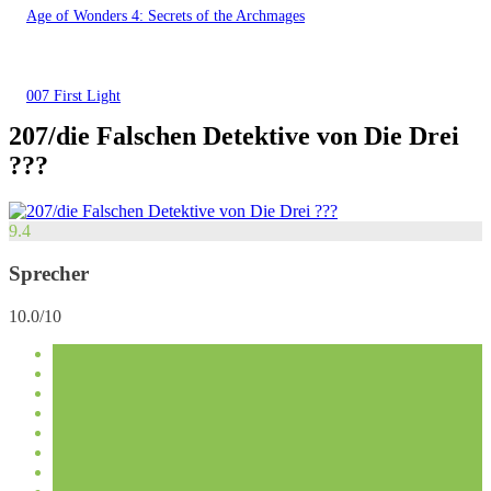
Age of Wonders 4: Secrets of the Archmages
007 First Light
207/die Falschen Detektive von Die Drei
???
9.4
Sprecher
10.0/10