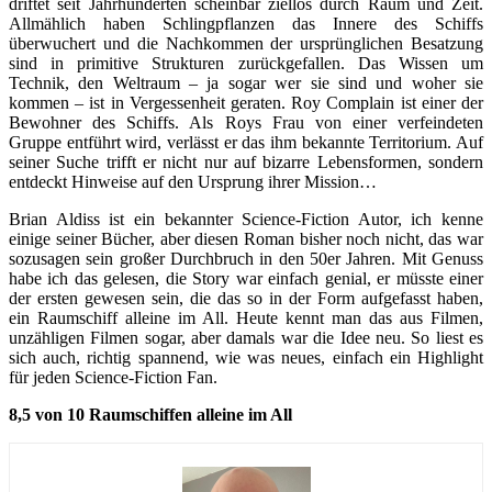
driftet seit Jahrhunderten scheinbar ziellos durch Raum und Zeit.
Allmählich haben Schlingpflanzen das Innere des Schiffs
überwuchert und die Nachkommen der ursprünglichen Besatzung
sind in primitive Strukturen zurückgefallen. Das Wissen um
Technik, den Weltraum – ja sogar wer sie sind und woher sie
kommen – ist in Vergessenheit geraten. Roy Complain ist einer der
Bewohner des Schiffs. Als Roys Frau von einer verfeindeten
Gruppe entführt wird, verlässt er das ihm bekannte Territorium. Auf
seiner Suche trifft er nicht nur auf bizarre Lebensformen, sondern
entdeckt Hinweise auf den Ursprung ihrer Mission…
Brian Aldiss ist ein bekannter Science-Fiction Autor, ich kenne
einige seiner Bücher, aber diesen Roman bisher noch nicht, das war
sozusagen sein großer Durchbruch in den 50er Jahren. Mit Genuss
habe ich das gelesen, die Story war einfach genial, er müsste einer
der ersten gewesen sein, die das so in der Form aufgefasst haben,
ein Raumschiff alleine im All. Heute kennt man das aus Filmen,
unzähligen Filmen sogar, aber damals war die Idee neu. So liest es
sich auch, richtig spannend, wie was neues, einfach ein Highlight
für jeden Science-Fiction Fan.
8,5 von 10 Raumschiffen alleine im All