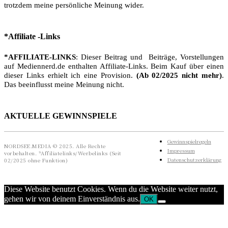
trotzdem meine persönliche Meinung wider.
*Affiliate -Links
*AFFILIATE-LINKS
: Dieser Beitrag und Beiträge, Vorstellungen
auf Mediennerd.de enthalten Affiliate-Links. Beim Kauf über einen
dieser Links erhielt ich eine Provision.
(Ab 02/2025 nicht mehr)
.
Das beeinflusst meine Meinung nicht.
AKTUELLE GEWINNSPIELE
Gewinnspielregeln
NORDSEE.MEDIA © 2025. Alle Rechte
Impressum
vorbehalten. *Affiliatelinks/Werbelinks (Seit
Datenschutzerklärung
02/2025 ohne Funktion)
Diese Website benutzt Cookies. Wenn du die Website weiter nutzt,
gehen wir von deinem Einverständnis aus.
OK