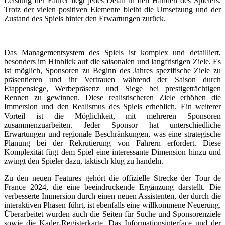
Leistung der Fahrer liegt jedes Detail in den Händen des Spielers.
Trotz der vielen positiven Elemente bleibt die Umsetzung und der
Zustand des Spiels hinter den Erwartungen zurück.
Das Managementsystem des Spiels ist komplex und detailliert,
besonders im Hinblick auf die saisonalen und langfristigen Ziele. Es
ist möglich, Sponsoren zu Beginn des Jahres spezifische Ziele zu
präsentieren und ihr Vertrauen während der Saison durch
Etappensiege, Werbepräsenz und Siege bei prestigeträchtigen
Rennen zu gewinnen. Diese realistischeren Ziele erhöhen die
Immersion und den Realismus des Spiels erheblich. Ein weiterer
Vorteil ist die Möglichkeit, mit mehreren Sponsoren
zusammenzuarbeiten. Jeder Sponsor hat unterschiedliche
Erwartungen und regionale Beschränkungen, was eine strategische
Planung bei der Rekrutierung von Fahrern erfordert. Diese
Komplexität fügt dem Spiel eine interessante Dimension hinzu und
zwingt den Spieler dazu, taktisch klug zu handeln.
Zu den neuen Features gehört die offizielle Strecke der Tour de
France 2024, die eine beeindruckende Ergänzung darstellt. Die
verbesserte Immersion durch einen neuen Assistenten, der durch die
interaktiven Phasen führt, ist ebenfalls eine willkommene Neuerung.
Überarbeitet wurden auch die Seiten für Suche und Sponsorenziele
sowie die Kader-Registerkarte. Das Informationsinterface und der