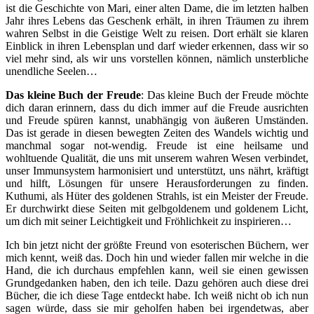
ist die Geschichte von Mari, einer alten Dame, die im letzten halben
Jahr ihres Lebens das Geschenk erhält, in ihren Träumen zu ihrem
wahren Selbst in die Geistige Welt zu reisen. Dort erhält sie klaren
Einblick in ihren Lebensplan und darf wieder erkennen, dass wir so
viel mehr sind, als wir uns vorstellen können, nämlich unsterbliche
unendliche Seelen…
Das kleine Buch der Freude
: Das kleine Buch der Freude möchte
dich daran erinnern, dass du dich immer auf die Freude ausrichten
und Freude spüren kannst, unabhängig von äußeren Umständen.
Das ist gerade in diesen bewegten Zeiten des Wandels wichtig und
manchmal sogar not-wendig. Freude ist eine heilsame und
wohltuende Qualität, die uns mit unserem wahren Wesen verbindet,
unser Immunsystem harmonisiert und unterstützt, uns nährt, kräftigt
und hilft, Lösungen für unsere Herausforderungen zu finden.
Kuthumi, als Hüter des goldenen Strahls, ist ein Meister der Freude.
Er durchwirkt diese Seiten mit gelbgoldenem und goldenem Licht,
um dich mit seiner Leichtigkeit und Fröhlichkeit zu inspirieren…
Ich bin jetzt nicht der größte Freund von esoterischen Büchern, wer
mich kennt, weiß das. Doch hin und wieder fallen mir welche in die
Hand, die ich durchaus empfehlen kann, weil sie einen gewissen
Grundgedanken haben, den ich teile. Dazu gehören auch diese drei
Bücher, die ich diese Tage entdeckt habe. Ich weiß nicht ob ich nun
sagen würde, dass sie mir geholfen haben bei irgendetwas, aber