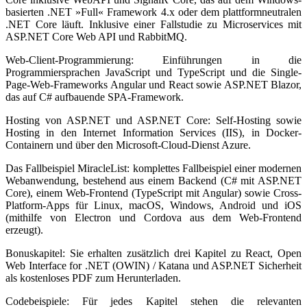
basierten .NET »Full« Framework 4.x oder dem plattformneutralen
.NET Core läuft. Inklusive einer Fallstudie zu Microservices mit
ASP.NET Core Web API und RabbitMQ.
Web-Client-Programmierung: Einführungen in die
Programmiersprachen JavaScript und TypeScript und die Single-
Page-Web-Frameworks Angular und React sowie ASP.NET Blazor,
das auf C# aufbauende SPA-Framework.
Hosting von ASP.NET und ASP.NET Core: Self-Hosting sowie
Hosting in den Internet Information Services (IIS), in Docker-
Containern und über den Microsoft-Cloud-Dienst Azure.
Das Fallbeispiel MiracleList: komplettes Fallbeispiel einer modernen
Webanwendung, bestehend aus einem Backend (C# mit ASP.NET
Core), einem Web-Frontend (TypeScript mit Angular) sowie Cross-
Platform-Apps für Linux, macOS, Windows, Android und iOS
(mithilfe von Electron und Cordova aus dem Web-Frontend
erzeugt).
Bonuskapitel: Sie erhalten zusätzlich drei Kapitel zu React, Open
Web Interface for .NET (OWIN) / Katana und ASP.NET Sicherheit
als kostenloses PDF zum Herunterladen.
Codebeispiele: Für jedes Kapitel stehen die relevanten