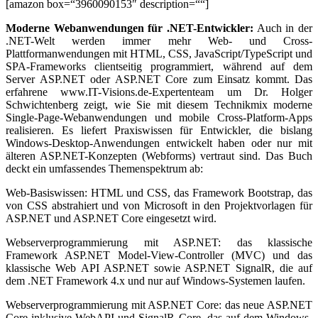
[amazon box=“3960090153″ description=““]
Moderne Webanwendungen für .NET-Entwickler:
Auch in der
.NET-Welt werden immer mehr Web- und Cross-
Plattformanwendungen mit HTML, CSS, JavaScript/TypeScript und
SPA-Frameworks clientseitig programmiert, während auf dem
Server ASP.NET oder ASP.NET Core zum Einsatz kommt. Das
erfahrene www.IT-Visions.de-Expertenteam um Dr. Holger
Schwichtenberg zeigt, wie Sie mit diesem Technikmix moderne
Single-Page-Webanwendungen und mobile Cross-Platform-Apps
realisieren. Es liefert Praxiswissen für Entwickler, die bislang
Windows-Desktop-Anwendungen entwickelt haben oder nur mit
älteren ASP.NET-Konzepten (Webforms) vertraut sind. Das Buch
deckt ein umfassendes Themenspektrum ab:
Web-Basiswissen: HTML und CSS, das Framework Bootstrap, das
von CSS abstrahiert und von Microsoft in den Projektvorlagen für
ASP.NET und ASP.NET Core eingesetzt wird.
Webserverprogrammierung mit ASP.NET: das klassische
Framework ASP.NET Model-View-Controller (MVC) und das
klassische Web API ASP.NET sowie ASP.NET SignalR, die auf
dem .NET Framework 4.x und nur auf Windows-Systemen laufen.
Webserverprogrammierung mit ASP.NET Core: das neue ASP.NET
Core inklusive WebAPI und SignalR Core, das auf dem Windows-