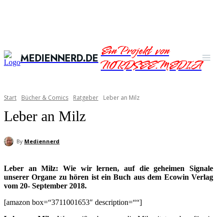
Ein Projekt von
MEDIENNERD.DE
NORDSEE.MEDIA
Start
Bücher & Comics
Ratgeber
Leber an Milz
Leber an Milz
By
Mediennerd
Leber an Milz: Wie wir lernen, auf die geheimen Signale
unserer Organe zu hören ist ein Buch aus dem Ecowin Verlag
vom 20- September 2018.
[amazon box=“3711001653″ description=““]