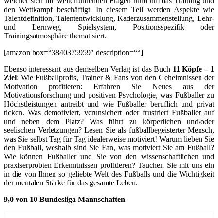
welcher sich mit weiterführenden Fragen rund um das Training und
den Wettkampf beschäftigt. In diesem Teil werden Aspekte wie
Talentdefinition, Talententwicklung, Kaderzusammenstellung, Lehr-
und Lernweg, Spielsystem, Positionsspezifik oder
Trainingsatmosphäre thematisiert.
[amazon box=“3840375959″ description=““]
Ebenso interessant aus demselben Verlag ist das Buch
11 Köpfe – 1
Ziel
: Wie Fußballprofis, Trainer & Fans von den Geheimnissen der
Motivation profitieren: Erfahren Sie Neues aus der
Motivationsforschung und positiven Psychologie, was Fußballer zu
Höchstleistungen antreibt und wie Fußballer beruflich und privat
ticken. Was demotiviert, verunsichert oder frustriert Fußballer auf
und neben dem Platz? Was führt zu körperlichen und/oder
seelischen Verletzungen? Lesen Sie als fußballbegeisterter Mensch,
was Sie selbst Tag für Tag idealerweise motiviert! Warum lieben Sie
den Fußball, weshalb sind Sie Fan, was motiviert Sie am Fußball?
Wie können Fußballer und Sie von den wissenschaftlichen und
praxiserprobten Erkenntnissen profitieren? Tauchen Sie mit uns ein
in die von Ihnen so geliebte Welt des Fußballs und die Wichtigkeit
der mentalen Stärke für das gesamte Leben.
9,0 von 10 Bundesliga Mannschaften