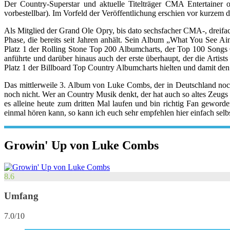
Der Country-Superstar und aktuelle Titelträger CMA Entertaine
vorbestellbar). Im Vorfeld der Veröffentlichung erschien vor kurz
Als Mitglied der Grand Ole Opry, bis dato sechsfacher CMA-, dreifa
Phase, die bereits seit Jahren anhält. Sein Album „What You See A
Platz 1 der Rolling Stone Top 200 Albumcharts, der Top 100 Songs Ch
anführte und darüber hinaus auch der erste überhaupt, der die Artist
Platz 1 der Billboard Top Country Albumcharts hielten und damit d
Das mittlerweile 3. Album von Luke Combs, der in Deutschland noch 
noch nicht. Wer an Country Musik denkt, der hat auch so altes Zeug
es alleine heute zum dritten Mal laufen und bin richtig Fan geword
einmal hören kann, so kann ich euch sehr empfehlen hier einfach selbs
Growin' Up von Luke Combs
8.6
Umfang
7.0/10