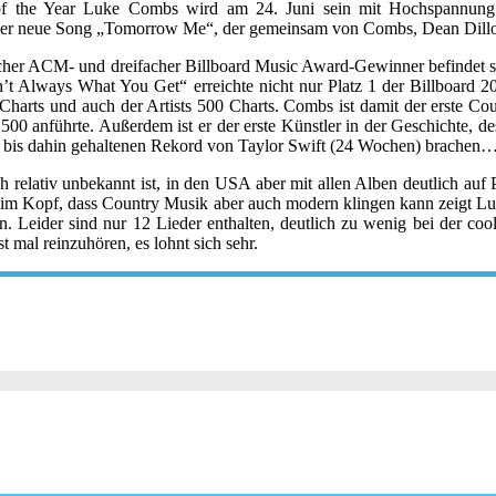
r of the Year Luke Combs wird am 24. Juni sein mit Hochspannung 
em der neue Song „Tomorrow Me“, der gemeinsam von Combs, Dean Dill
cher ACM- und dreifacher Billboard Music Award-Gewinner befindet si
in’t Always What You Get“ erreichte nicht nur Platz 1 der Billboard 
arts und auch der Artists 500 Charts. Combs ist damit der erste Count
s 500 anführte. Außerdem ist er der erste Künstler in der Geschichte, 
en bis dahin gehaltenen Rekord von Taylor Swift (24 Wochen) brachen
relativ unbekannt ist, in den USA aber mit allen Alben deutlich auf P
s im Kopf, dass Country Musik aber auch modern klingen kann zeigt Lu
en. Leider sind nur 12 Lieder enthalten, deutlich zu wenig bei der co
t mal reinzuhören, es lohnt sich sehr.