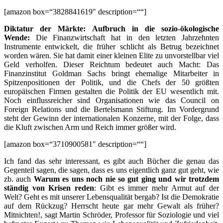
[amazon box=“3828841619″ description=““]
Diktatur der Märkte: Aufbruch in die sozio-ökologische
Wende:
Die Finanzwirtschaft hat in den letzten Jahrzehnten
Instrumente entwickelt, die früher schlicht als Betrug bezeichnet
worden wären. Sie hat damit einer kleinen Elite zu unvorstellbar viel
Geld verholfen. Dieser Reichtum bedeutet auch Macht: Das
Finanzinstitut Goldman Sachs bringt ehemalige Mitarbeiter in
Spitzenpositionen der Politik, und die Chefs der 50 größten
europäischen Firmen gestalten die Politik der EU wesentlich mit.
Noch einflussreicher sind Organisationen wie das Council on
Foreign Relations und die Bertelsmann Stiftung. Im Vordergrund
steht der Gewinn der internationalen Konzerne, mit der Folge, dass
die Kluft zwischen Arm und Reich immer größer wird.
[amazon box=“3710900581″ description=““]
Ich fand das sehr interessant, es gibt auch Bücher die genau das
Gegenteil sagen, die sagen, dass es uns eigentlich ganz gut geht, wie
zb. auch
Warum es uns noch nie so gut ging und wir trotzdem
ständig von Krisen reden
: Gibt es immer mehr Armut auf der
Welt? Geht es mit unserer Lebensqualität bergab? Ist die Demokratie
auf dem Rückzug? Herrscht heute gar mehr Gewalt als früher?
Mitnichten!, sagt Martin Schröder, Professor für Soziologie und viel