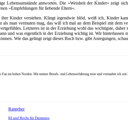
ige Lebensumstände antworten. Die »Weisheit der Kinder« zeigt sich 
tenen »Empfehlungen für liebende Eltern«.
ie ihre Kinder verstehen. Klingt irgendwie blöd, weiß ich, Kinder ka
ehr als man vermuten mag, das will ich mal an dem Beispiel mit dem ver
rtgefühles. Letzteres ist in der Erziehung wohl das wichtigste, dahe
nn und was eigentlich in der Erziehung wichtig ist. Wir hinterlassen m
en. Wie das gelingt zeigt dieses Buch bzw. gibt Anregungen, schaut ei
Fan im hohen Norden. Mit meiner Berufs- und Lebenserfahrung teste und vermarkte ich seit 20
Ratgeber
KI und Recht für Dummies