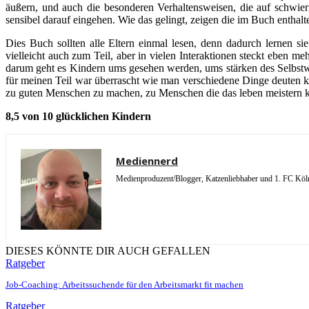
äußern, und auch die besonderen Verhaltensweisen, die auf schwier
sensibel darauf eingehen. Wie das gelingt, zeigen die im Buch enthal
Dies Buch sollten alle Eltern einmal lesen, denn dadurch lernen s
vielleicht auch zum Teil, aber in vielen Interaktionen steckt eben m
darum geht es Kindern ums gesehen werden, ums stärken des Selbstwe
für meinen Teil war überrascht wie man verschiedene Dinge deuten ka
zu guten Menschen zu machen, zu Menschen die das leben meistern könn
8,5 von 10 glücklichen Kindern
Mediennerd
Medienproduzent/Blogger, Katzenliebhaber und 1. FC Köln 
DIESES KÖNNTE DIR AUCH GEFALLEN
Ratgeber
Job-Coaching: Arbeitssuchende für den Arbeitsmarkt fit machen
Ratgeber