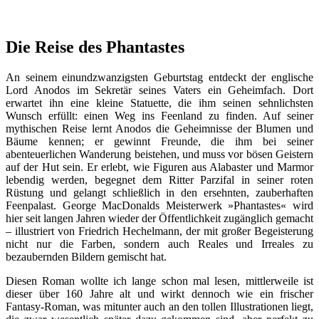
Die Reise des Phantastes
An seinem einundzwanzigsten Geburtstag entdeckt der englische
Lord Anodos im Sekretär seines Vaters ein Geheimfach. Dort
erwartet ihn eine kleine Statuette, die ihm seinen sehnlichsten
Wunsch erfüllt: einen Weg ins Feenland zu finden. Auf seiner
mythischen Reise lernt Anodos die Geheimnisse der Blumen und
Bäume kennen; er gewinnt Freunde, die ihm bei seiner
abenteuerlichen Wanderung beistehen, und muss vor bösen Geistern
auf der Hut sein. Er erlebt, wie Figuren aus Alabaster und Marmor
lebendig werden, begegnet dem Ritter Parzifal in seiner roten
Rüstung und gelangt schließlich in den ersehnten, zauberhaften
Feenpalast. George MacDonalds Meisterwerk »Phantastes« wird
hier seit langen Jahren wieder der Öffentlichkeit zugänglich gemacht
– illustriert von Friedrich Hechelmann, der mit großer Begeisterung
nicht nur die Farben, sondern auch Reales und Irreales zu
bezaubernden Bildern gemischt hat.
Diesen Roman wollte ich lange schon mal lesen, mittlerweile ist
dieser über 160 Jahre alt und wirkt dennoch wie ein frischer
Fantasy-Roman, was mitunter auch an den tollen Illustrationen liegt,