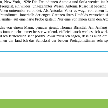
yn, New York, 1928: Die Freundinnen Antonia und Sofia werden ins Maf
in Freigeist, ein wildes, ungezähmtes Wesen. Antonia Russo ist bedacht
 Welten untrennbar verbindet. Als Antonias Vater es wagt, von einem L
 Freundinnen. Innerhalb der engen Grenzen ihres Umfelds versuchen s
Familie« auf eine harte Probe gestellt. Nur eine von ihnen kann den Ab
das von einem Mann, genauer gesagt Thomas Birnstiel. Am Anfang da
 immer mehr immer besser werdend, vielleicht auch weil es sich wirkli
d ich letztendlich sehr positiv. Zwar muss ich sagen, dass es auch of
en bin fand ich das Schicksal der beiden Protagonistinnen sehr sp